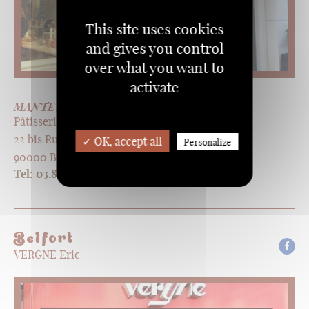
This site uses cookies
and gives you control
over what you want to
activate
MANTEY Florent
Pâtisserie, Chocolaterie, Glacerie, Traiteur
22 bis Rue Dreyfus Schmidt
✓ OK, accept all
Personalize
90000 Belfort
Tel: 03.84.22.06.97
Belfort
VERGNE Eric