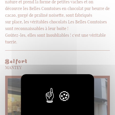
nature et prend la forme de petites vaches et on
découvre les Belles Comtoises en chocolat pur beurre de
cacao, gorgé de praliné noisette, sont fabriqués
sur place, les véritables chocolats Les Belles Comtoises
sont reconnaissables à leur boîte !
Goûtez-les, elles sont Inoubliables ! c'est une véritable
tuerie.
Belfort
MANTEY